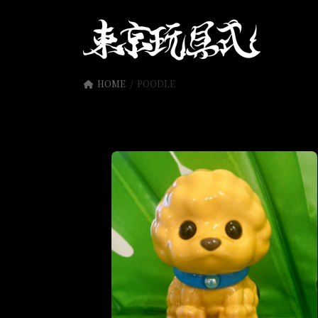
コ
ナ
ン
ビ
テ
ゲ
ン
ー
ツ
シ
HOME
POODLE
へ
ョ
ス
ン
キ
に
ッ
移
プ
動